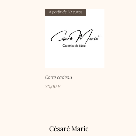
A partir de 30 euros
Aperçu rapide
Carte cadeau
Prix
30,00 €
Césaré Marie