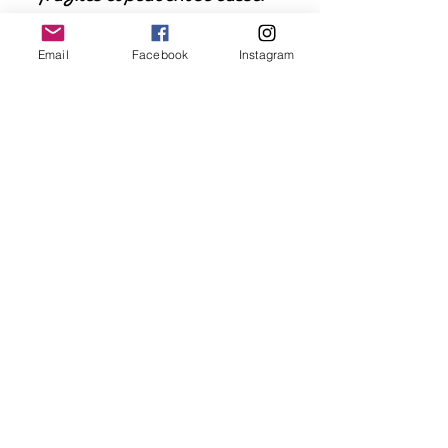
si elles tombent par terre.
Email
Facebook
Instagram
Mentions légales
Conditions générales d'utilisation
Conditions générales de vente
Césaré Marie
cesaremariebijoux@gmail.com