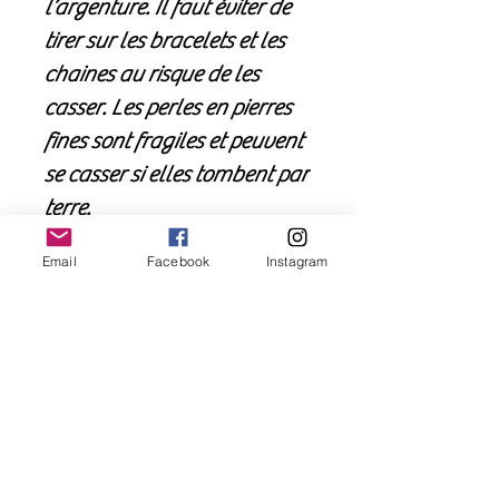
l’argenture. Il faut éviter de
tirer sur les bracelets et les
chaines au risque de les
casser. Les perles en pierres
fines sont fragiles et peuvent
se casser si elles tombent par
terre.
Les bijoux recouverts
Email
Facebook
Instagram
d’argent nécessitent d'être
nettoyé avec une chamoisine
ou un chiffon de nettoyage. Il
faudra éviter de le tremper
dans un produit spécial
bijoux en argent en raison de
la présence de pierre